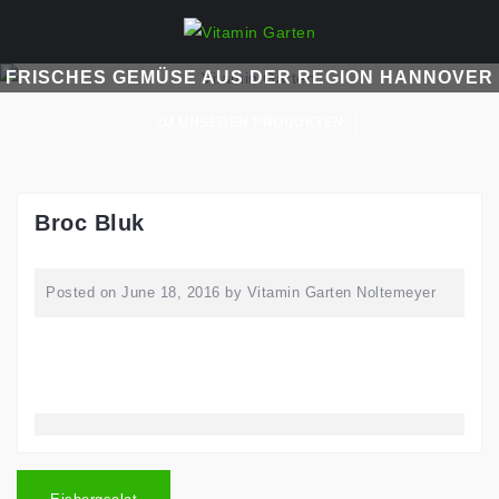
Skip
to
content
FRISCHES GEMÜSE AUS DER REGION HANNOVER
ZU UNSEREN PRODUKTEN
Broc Bluk
Posted on
June 18, 2016
by
Vitamin Garten Noltemeyer
Post