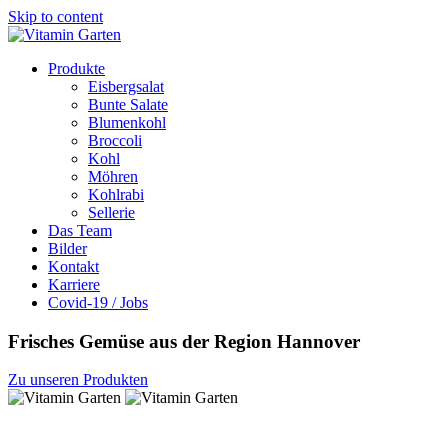
Skip to content
Produkte
Eisbergsalat
Bunte Salate
Blumenkohl
Broccoli
Kohl
Möhren
Kohlrabi
Sellerie
Das Team
Bilder
Kontakt
Karriere
Covid-19 / Jobs
Frisches Gemüse aus der Region Hannover
Zu unseren Produkten