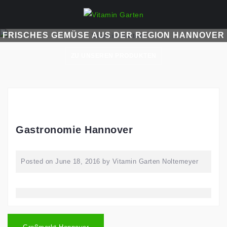
Skip
to
content
FRISCHES GEMÜSE AUS DER REGION HANNOVER
ZU UNSEREN PRODUKTEN
Gastronomie Hannover
Posted on
June 18, 2016
by
Vitamin Garten Noltemeyer
Post