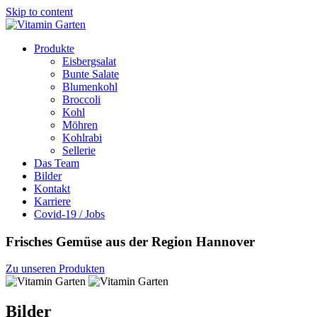
Skip to content
Produkte
Eisbergsalat
Bunte Salate
Blumenkohl
Broccoli
Kohl
Möhren
Kohlrabi
Sellerie
Das Team
Bilder
Kontakt
Karriere
Covid-19 / Jobs
Frisches Gemüse aus der Region Hannover
Zu unseren Produkten
Bilder