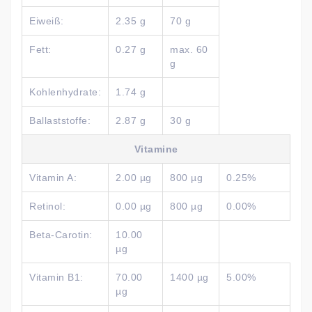
Eiweiß:
2.35 g
70 g
Fett:
0.27 g
max. 60
g
Kohlenhydrate:
1.74 g
Ballaststoffe:
2.87 g
30 g
Vitamine
Vitamin A:
2.00 µg
800 µg
0.25%
Retinol:
0.00 µg
800 µg
0.00%
Beta-Carotin:
10.00
µg
Vitamin B1:
70.00
1400 µg
5.00%
µg